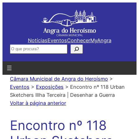
Saltar
para
o
conteúdo
Notícias
Eventos
Conhecer
MyAngra
Pesquisar
Câmara Municipal de Angra do Heroísmo
>
Eventos
>
Exposições
>
Encontro nº 118 Urban
Sketchers IIlha Terceira | Desenhar a Guerra
Voltar à página anterior
Encontro nº 118