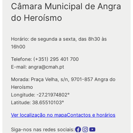
q
Câmara Municipal de Angra
u
do Heroísmo
i
s
a
Horário: de segunda a sexta, das 8h30 às
r
16h00
Telefone: (+351) 295 401 700
E-mail: angra@cmah.pt
Morada: Praça Velha, s/n, 9701-857 Angra do
Heroísmo
Longitude: -27.21974802°
Latitude: 38.65510103°
Ver localização no mapa
Contactos e horários
Botão para a página da autarquia no Facebook
Botão para a página da autarquia no Instagram
Botão para a página da autarquia no Youtube
Siga-nos nas redes sociais: