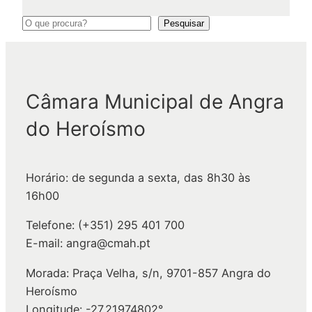
P
Pesquisar
e
s
q
Câmara Municipal de Angra
u
i
do Heroísmo
s
a
r
Horário: de segunda a sexta, das 8h30 às
16h00
Telefone: (+351) 295 401 700
E-mail: angra@cmah.pt
Morada: Praça Velha, s/n, 9701-857 Angra do
Heroísmo
Longitude: -27.21974802°