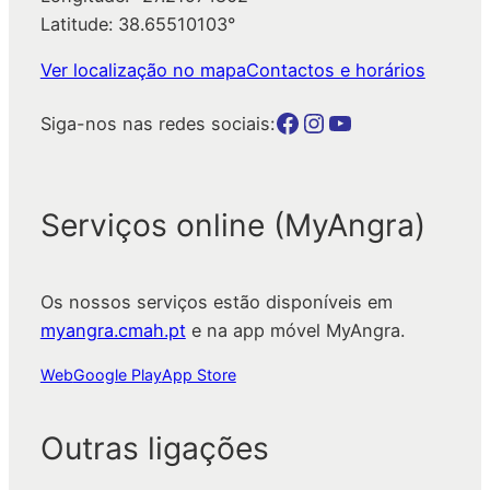
Latitude: 38.65510103°
Ver localização no mapa
Contactos e horários
Botão para a página da autarquia no Facebook
Botão para a página da autarquia no Instagram
Botão para a página da autarquia no Youtube
Siga-nos nas redes sociais:
Serviços online (MyAngra)
Os nossos serviços estão disponíveis em
myangra.cmah.pt
e na app móvel MyAngra.
Web
Google Play
App Store
Outras ligações