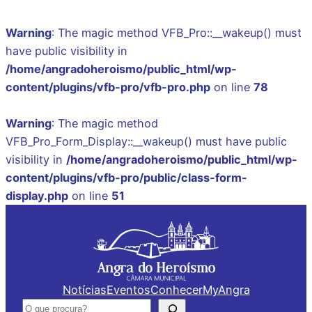
Warning
: The magic method VFB_Pro::__wakeup() must
have public visibility in
/home/angradoheroismo/public_html/wp-
content/plugins/vfb-pro/vfb-pro.php
on line
78
Warning
: The magic method
VFB_Pro_Form_Display::__wakeup() must have public
visibility in
/home/angradoheroismo/public_html/wp-
content/plugins/vfb-pro/public/class-form-
display.php
on line
51
Saltar
para
o
conteúdo
Notícias
Eventos
Conhecer
MyAngra
Pesquisar