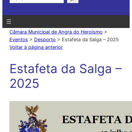
Câmara Municipal de Angra do Heroísmo
>
Eventos
>
Desporto
>
Estafeta da Salga – 2025
Voltar à página anterior
Estafeta da Salga –
2025