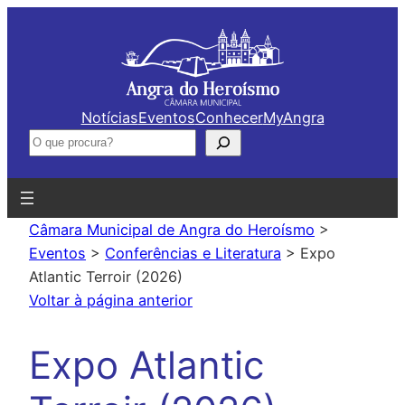
Saltar
para
o
conteúdo
Notícias
Eventos
Conhecer
MyAngra
Pesquisar
Câmara Municipal de Angra do Heroísmo
>
Eventos
>
Conferências e Literatura
>
Expo
Atlantic Terroir (2026)
Voltar à página anterior
Expo Atlantic