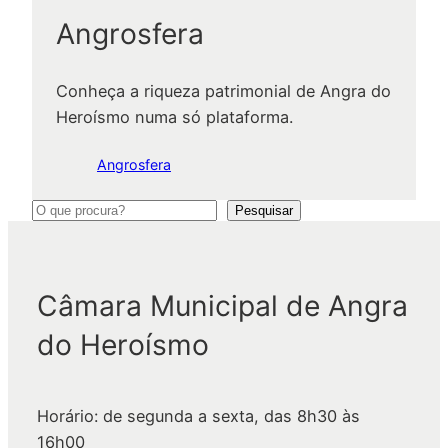
Angrosfera
Conheça a riqueza patrimonial de Angra do
Heroísmo numa só plataforma.
Angrosfera
P
Pesquisar
e
s
q
Câmara Municipal de Angra
u
do Heroísmo
i
s
a
Horário: de segunda a sexta, das 8h30 às
r
16h00