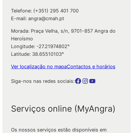
Telefone: (+351) 295 401 700
E-mail: angra@cmah.pt
Morada: Praça Velha, s/n, 9701-857 Angra do
Heroísmo
Longitude: -27.21974802°
Latitude: 38.65510103°
Ver localização no mapa
Contactos e horários
Botão para a página da autarquia no Facebook
Botão para a página da autarquia no Instagram
Botão para a página da autarquia no Youtube
Siga-nos nas redes sociais:
Serviços online (MyAngra)
Os nossos serviços estão disponíveis em