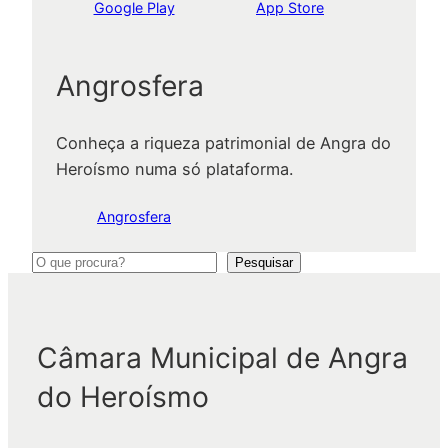
Google Play
App Store
Angrosfera
Conheça a riqueza patrimonial de Angra do
Heroísmo numa só plataforma.
Angrosfera
P
Pesquisar
e
s
q
Câmara Municipal de Angra
u
do Heroísmo
i
s
a