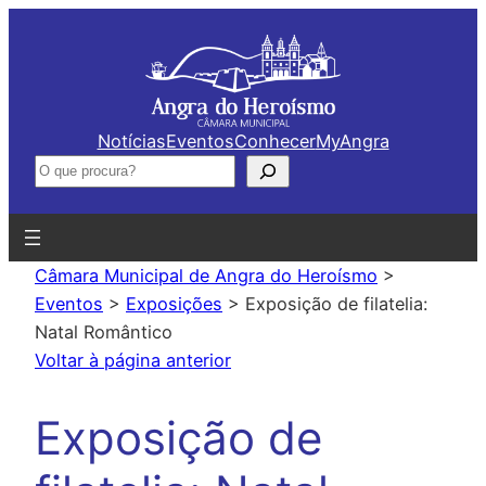
Saltar
para
o
conteúdo
Notícias
Eventos
Conhecer
MyAngra
Pesquisar
Câmara Municipal de Angra do Heroísmo
>
Eventos
>
Exposições
>
Exposição de filatelia:
Natal Romântico
Voltar à página anterior
Exposição de