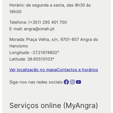
Horário: de segunda a sexta, das 8h30 às
r
16h00
Telefone: (+351) 295 401 700
E-mail: angra@cmah.pt
Morada: Praça Velha, s/n, 9701-857 Angra do
Heroísmo
Longitude: -27.21974802°
Latitude: 38.65510103°
Ver localização no mapa
Contactos e horários
Botão para a página da autarquia no Facebook
Botão para a página da autarquia no Instagram
Botão para a página da autarquia no Youtube
Siga-nos nas redes sociais:
Serviços online (MyAngra)