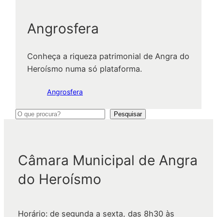
Angrosfera
Conheça a riqueza patrimonial de Angra do
Heroísmo numa só plataforma.
Angrosfera
P
Pesquisar
e
s
q
Câmara Municipal de Angra
u
do Heroísmo
i
s
a
Horário: de segunda a sexta, das 8h30 às
r