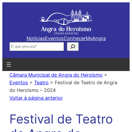
Saltar
para
o
conteúdo
Notícias
Eventos
Conhecer
MyAngra
Pesquisar
Câmara Municipal de Angra do Heroísmo
>
Eventos
>
Teatro
>
Festival de Teatro de Angra
do Heroísmo – 2024
Voltar à página anterior
Festival de Teatro