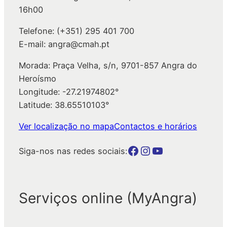
16h00
Telefone: (+351) 295 401 700
E-mail: angra@cmah.pt
Morada: Praça Velha, s/n, 9701-857 Angra do
Heroísmo
Longitude: -27.21974802°
Latitude: 38.65510103°
Ver localização no mapa
Contactos e horários
Botão para a página da autarquia no Facebook
Botão para a página da autarquia no Instagram
Botão para a página da autarquia no Youtube
Siga-nos nas redes sociais:
Serviços online (MyAngra)