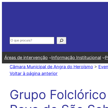
Saltar
para
o
conteúdo
Pesquisar
Áreas de intervenção
Informação Institucional
P
Câmara Municipal de Angra do Heroísmo
>
Even
Voltar à página anterior
Grupo Folclóric