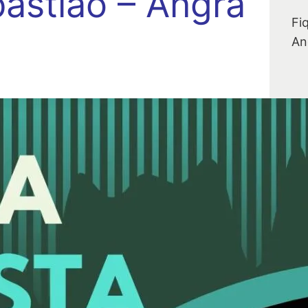
astião – Angra
Fi
An
A
s
De
te
au
so