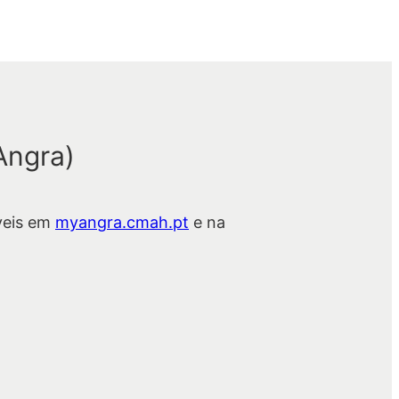
Angra)
veis em
myangra.cmah.pt
e na