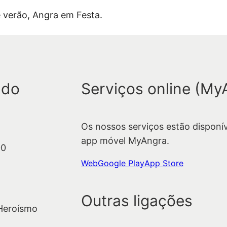
verão, Angra em Festa.
 do
Serviços online (My
Os nossos serviços estão disponí
app móvel MyAngra.
00
Web
Google Play
App Store
Outras ligações
 Heroísmo