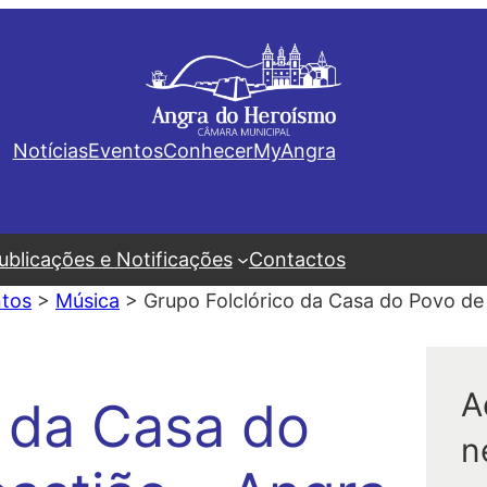
Notícias
Eventos
Conhecer
MyAngra
ublicações e Notificações
Contactos
tos
>
Música
>
Grupo Folclórico da Casa do Povo de
A
o da Casa do
n