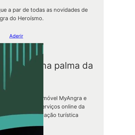
que a par de todas as novidades de
gra do Heroísmo.
Aderir
ngra está na palma da
ua mão.
scarregue a app móvel MyAngra e
nha acesso aos serviços online da
tarquia e à informação turística
bre o concelho.