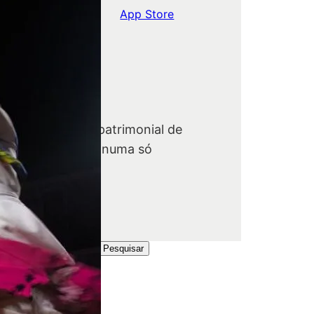
Google Play
App Store
ngrosfera
nheça a riqueza patrimonial de
gra do Heroísmo numa só
ataforma.
Angrosfera
Pesquisar