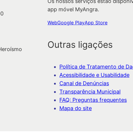
Os nossos serviços estão disponí
app móvel MyAngra.
00
Web
Google Play
App Store
Outras ligações
 Heroísmo
Política de Tratamento de Dad
Acessibilidade e Usabilidade
Canal de Denúncias
Transparência Municipal
FAQ: Preguntas frequentes
Mapa do site