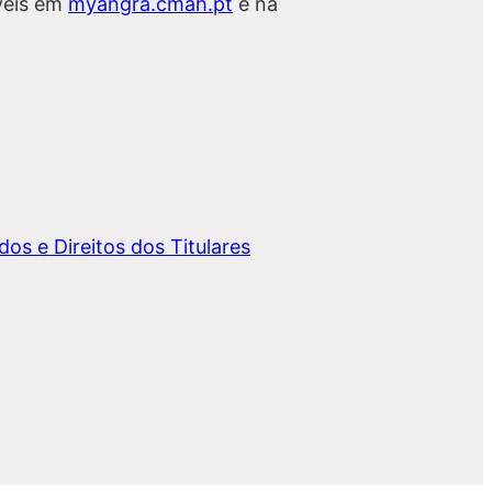
veis em
myangra.cmah.pt
e na
os e Direitos dos Titulares