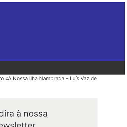
ro «A Nossa Ilha Namorada – Luís Vaz de
dira à nossa
ewsletter