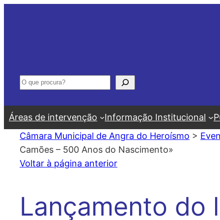
Saltar
para
o
conteúdo
Pesquisar
Áreas de intervenção
Informação Institucional
P
Câmara Municipal de Angra do Heroísmo
>
Even
Camões – 500 Anos do Nascimento»
Voltar à página anterior
Lançamento do l