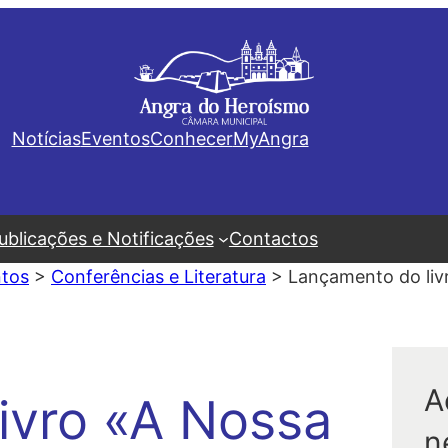
Notícias
Eventos
Conhecer
MyAngra
ublicações e Notificações
Contactos
tos
>
Conferências e Literatura
>
Lançamento do liv
A
ivro «A Nossa
n