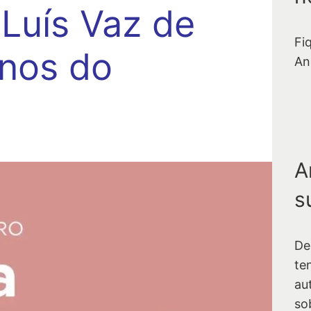
 Luís Vaz de
Fi
nos do
An
A
s
De
te
au
so