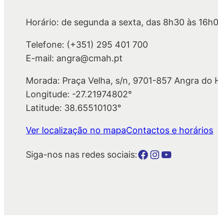
Horário: de segunda a sexta, das 8h30 às 16h
Telefone: (+351) 295 401 700
E-mail: angra@cmah.pt
Morada: Praça Velha, s/n, 9701-857 Angra do
Longitude: -27.21974802°
Latitude: 38.65510103°
Ver localização no mapa
Contactos e horários
Botão para a página da autarquia no Facebook
Botão para a página da autarquia no Instagram
Botão para a página da autarquia no Youtube
Siga-nos nas redes sociais: