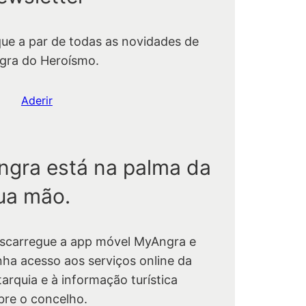
que a par de todas as novidades de
gra do Heroísmo.
Aderir
ngra está na palma da
ua mão.
scarregue a app móvel MyAngra e
nha acesso aos serviços online da
tarquia e à informação turística
bre o concelho.