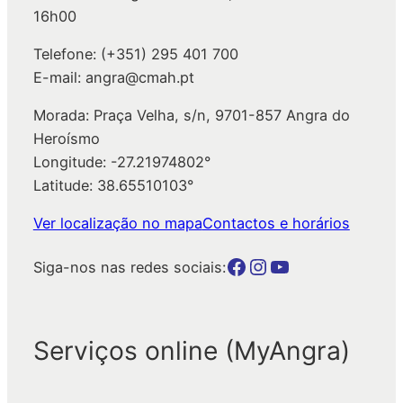
16h00
Telefone: (+351) 295 401 700
E-mail: angra@cmah.pt
Morada: Praça Velha, s/n, 9701-857 Angra do
Heroísmo
Longitude: -27.21974802°
Latitude: 38.65510103°
Ver localização no mapa
Contactos e horários
Botão para a página da autarquia no Facebook
Botão para a página da autarquia no Instagram
Botão para a página da autarquia no Youtube
Siga-nos nas redes sociais:
Serviços online (MyAngra)