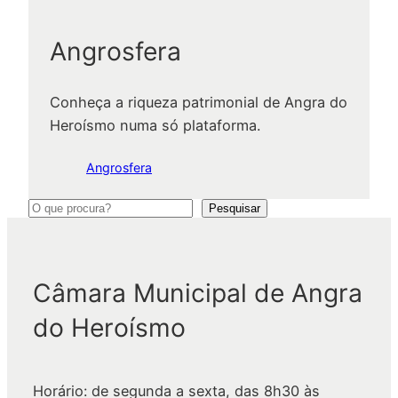
Angrosfera
Conheça a riqueza patrimonial de Angra do
Heroísmo numa só plataforma.
Angrosfera
P
Pesquisar
e
s
q
Câmara Municipal de Angra
u
do Heroísmo
i
s
a
Horário: de segunda a sexta, das 8h30 às
r