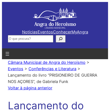
Saltar
para
o
conteúdo
Notícias
Eventos
Conhecer
MyAngra
Pesquisar
Câmara Municipal de Angra do Heroísmo
>
Eventos
>
Conferências e Literatura
>
Lançamento do livro “PRISIONEIRO DE GUERRA
NOS AÇORES”, de Gabriela Funk
Voltar à página anterior
Lançamento do