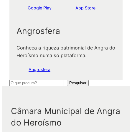
Google Play
App Store
Angrosfera
Conheça a riqueza patrimonial de Angra do
Heroísmo numa só plataforma.
Angrosfera
P
Pesquisar
e
s
q
Câmara Municipal de Angra
u
do Heroísmo
i
s