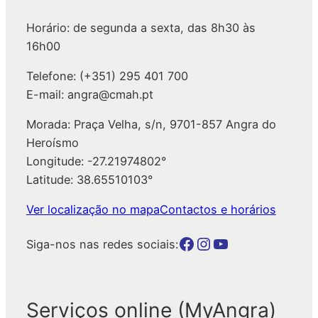
a
Horário: de segunda a sexta, das 8h30 às
r
16h00
Telefone: (+351) 295 401 700
E-mail: angra@cmah.pt
Morada: Praça Velha, s/n, 9701-857 Angra do
Heroísmo
Longitude: -27.21974802°
Latitude: 38.65510103°
Ver localização no mapa
Contactos e horários
Botão para a página da autarquia no Facebook
Botão para a página da autarquia no Instagram
Botão para a página da autarquia no Youtube
Siga-nos nas redes sociais:
Serviços online (MyAngra)