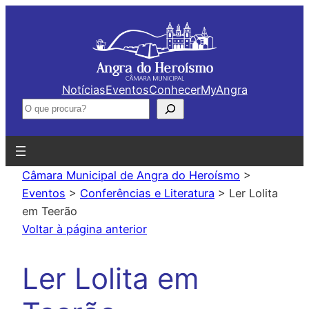
Saltar
para
o
conteúdo
Notícias
Eventos
Conhecer
MyAngra
Pesquisar
Câmara Municipal de Angra do Heroísmo
>
Eventos
>
Conferências e Literatura
>
Ler Lolita
em Teerão
Voltar à página anterior
Ler Lolita em