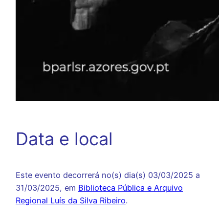
Data e local
Este evento decorrerá no(s) dia(s) 03/03/2025 a
31/03/2025, em
Biblioteca Pública e Arquivo
Regional Luís da Silva Ribeiro
.