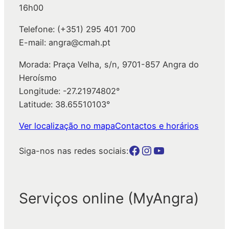
16h00
Telefone: (+351) 295 401 700
E-mail: angra@cmah.pt
Morada: Praça Velha, s/n, 9701-857 Angra do
Heroísmo
Longitude: -27.21974802°
Latitude: 38.65510103°
Ver localização no mapa
Contactos e horários
Botão para a página da autarquia no Facebook
Botão para a página da autarquia no Instagram
Botão para a página da autarquia no Youtube
Siga-nos nas redes sociais:
Serviços online (MyAngra)