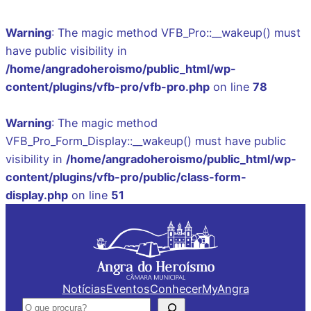
Warning
: The magic method VFB_Pro::__wakeup() must
have public visibility in
/home/angradoheroismo/public_html/wp-
content/plugins/vfb-pro/vfb-pro.php
on line
78
Warning
: The magic method
VFB_Pro_Form_Display::__wakeup() must have public
visibility in
/home/angradoheroismo/public_html/wp-
content/plugins/vfb-pro/public/class-form-
display.php
on line
51
Saltar
para
o
conteúdo
Notícias
Eventos
Conhecer
MyAngra
Pesquisar