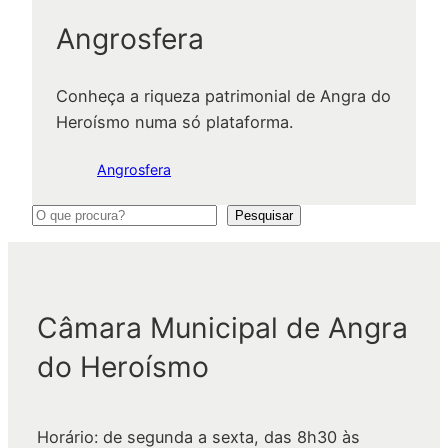
Angrosfera
Conheça a riqueza patrimonial de Angra do
Heroísmo numa só plataforma.
Angrosfera
P
Pesquisar
e
s
q
Câmara Municipal de Angra
u
i
do Heroísmo
s
a
r
Horário: de segunda a sexta, das 8h30 às