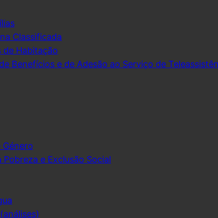
lias
na Classificada
s de Habitação
de Benefícios e de Adesão ao Serviço de Teleassistên
e Género
 Pobreza e Exclusão Social
gua
análises)