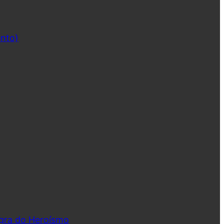
ento)
ngra do Heroísmo