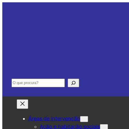
Saltar
para
o
conteúdo
Pesquisar
Áreas de intervenção
Ação e habitação sociais