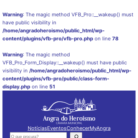
Warning
: The magic method VFB_Pro::__wakeup() must
have public visibility in
/home/angradoheroismo/public_html/wp-
content/plugins/vfb-pro/vfb-pro.php
on line
78
Warning
: The magic method
VFB_Pro_Form_Display::__wakeup() must have public
visibility in
/home/angradoheroismo/public_html/wp-
content/plugins/vfb-pro/public/class-form-
display.php
on line
51
Saltar
para
o
conteúdo
Notícias
Eventos
Conhecer
MyAngra
Pesquisar