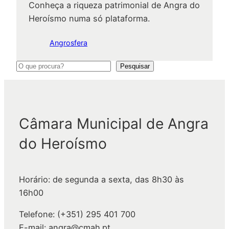
Conheça a riqueza patrimonial de Angra do
Heroísmo numa só plataforma.
Angrosfera
P
Pesquisar
e
s
q
Câmara Municipal de Angra
u
i
do Heroísmo
s
a
r
Horário: de segunda a sexta, das 8h30 às
16h00
Telefone: (+351) 295 401 700
E-mail: angra@cmah.pt