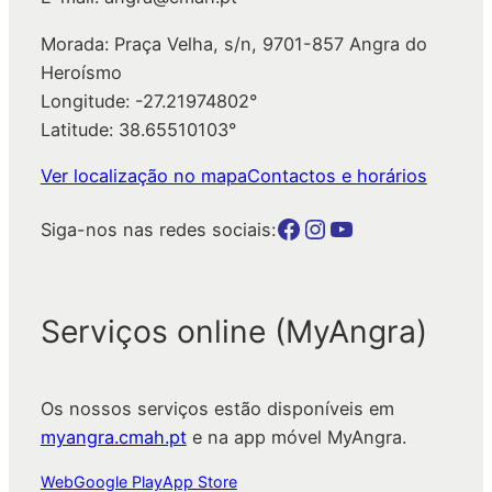
Morada: Praça Velha, s/n, 9701-857 Angra do
Heroísmo
Longitude: -27.21974802°
Latitude: 38.65510103°
Ver localização no mapa
Contactos e horários
Botão para a página da autarquia no Facebook
Botão para a página da autarquia no Instagram
Botão para a página da autarquia no Youtube
Siga-nos nas redes sociais:
Serviços online (MyAngra)
Os nossos serviços estão disponíveis em
myangra.cmah.pt
e na app móvel MyAngra.
Web
Google Play
App Store