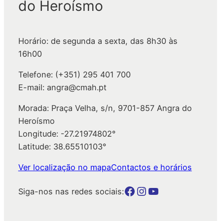
do Heroísmo
i
s
a
Horário: de segunda a sexta, das 8h30 às
r
16h00
Telefone: (+351) 295 401 700
E-mail: angra@cmah.pt
Morada: Praça Velha, s/n, 9701-857 Angra do
Heroísmo
Longitude: -27.21974802°
Latitude: 38.65510103°
Ver localização no mapa
Contactos e horários
Botão para a página da autarquia no Facebook
Botão para a página da autarquia no Instagram
Botão para a página da autarquia no Youtube
Siga-nos nas redes sociais: