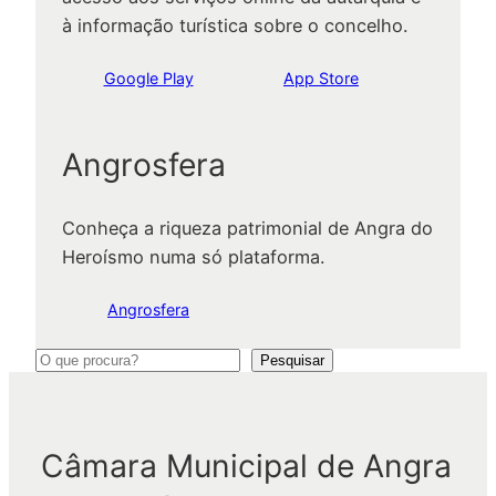
à informação turística sobre o concelho.
Google Play
App Store
Angrosfera
Conheça a riqueza patrimonial de Angra do
Heroísmo numa só plataforma.
Angrosfera
P
Pesquisar
e
s
q
Câmara Municipal de Angra
u