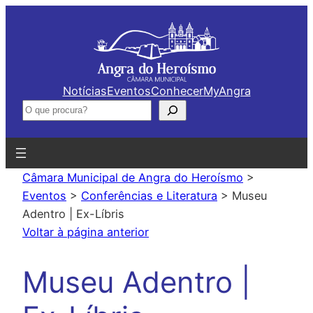
Saltar
para
o
conteúdo
Notícias
Eventos
Conhecer
MyAngra
Pesquisar
Câmara Municipal de Angra do Heroísmo
>
Eventos
>
Conferências e Literatura
>
Museu
Adentro | Ex-Líbris
Voltar à página anterior
Museu Adentro |