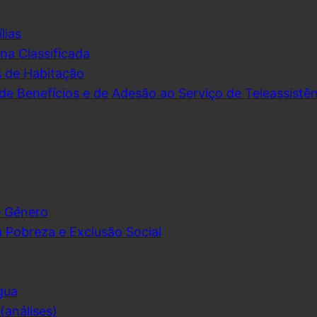
lias
na Classificada
s de Habitação
de Benefícios e de Adesão ao Serviço de Teleassistên
e Género
 Pobreza e Exclusão Social
gua
análises)