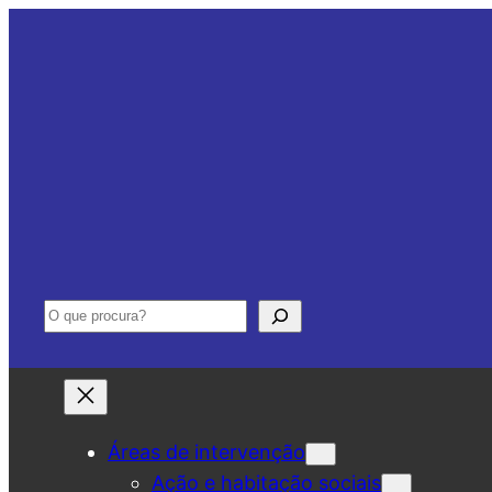
Saltar
para
o
conteúdo
Pesquisar
Áreas de intervenção
Ação e habitação sociais