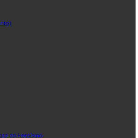
ento)
ngra do Heroísmo