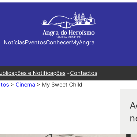
Notícias
Eventos
Conhecer
MyAngra
ublicações e Notificações
Contactos
tos
>
Cinema
>
My Sweet Child
A
n