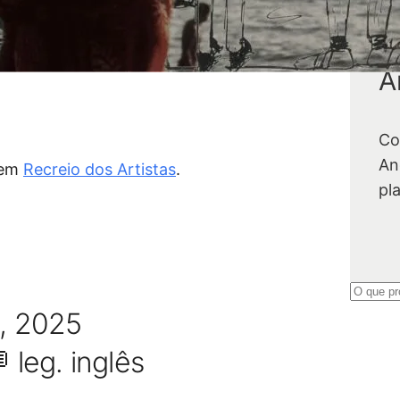
A
Co
An
 em
Recreio dos Artistas
.
pl
P
s, 2025
e
s
 leg. inglês
q
u