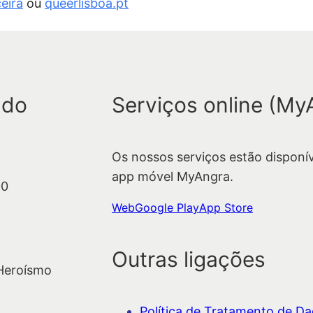
eira
ou
queerlisboa.pt
 do
Serviços online (My
Os nossos serviços estão disponí
app móvel MyAngra.
00
Web
Google Play
App Store
Outras ligações
 Heroísmo
Política de Tratamento de Dad