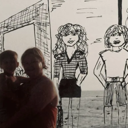
Fi
An
A
s
De
te
au
so