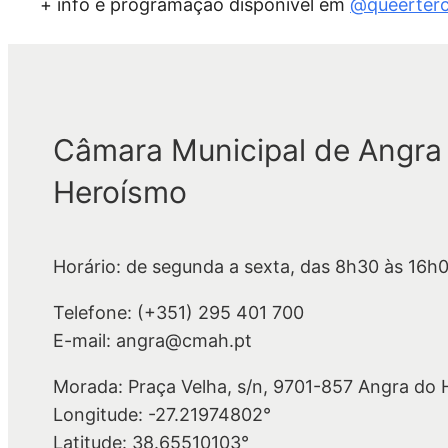
+ info e programação disponível em
@queerterc
Câmara Municipal de Angra
Heroísmo
Horário: de segunda a sexta, das 8h30 às 16h
Telefone: (+351) 295 401 700
E-mail: angra@cmah.pt
Morada: Praça Velha, s/n, 9701-857 Angra do
Longitude: -27.21974802°
Latitude: 38.65510103°