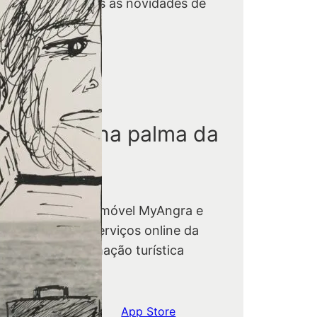
que a par de todas as novidades de
gra do Heroísmo.
Aderir
ngra está na palma da
ua mão.
scarregue a app móvel MyAngra e
nha acesso aos serviços online da
tarquia e à informação turística
bre o concelho.
Google Play
App Store