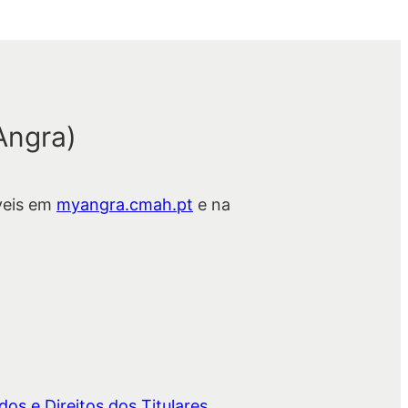
Angra)
veis em
myangra.cmah.pt
e na
os e Direitos dos Titulares