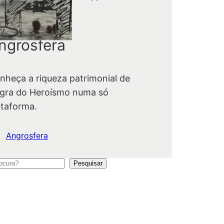
ngrosfera
nheça a riqueza patrimonial de
gra do Heroísmo numa só
ataforma.
Angrosfera
Pesquisar