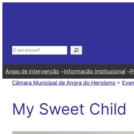
Saltar
para
o
conteúdo
Pesquisar
Áreas de intervenção
Informação Institucional
P
Câmara Municipal de Angra do Heroísmo
>
Even
My Sweet Child