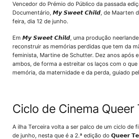
Vencedor do Prémio do Público da passada ediç
Documentário, 𝙈𝙮 𝙎𝙬𝙚𝙚𝙩 𝘾𝙝𝙞𝙡𝙙, de Maart
feira, dia 12 de junho.
Em 𝙈𝙮 𝙎𝙬𝙚𝙚𝙩 𝘾𝙝𝙞𝙡𝙙, uma produção neerla
reconstruir as memórias perdidas que tem da mãe
feminista, Martine de Schutter. Dez anos após ela
ambos, de forma a estreitar os laços com o que 
memória, da maternidade e da perda, guiado pelo
Ciclo de Cinema Queer 
A ilha Terceira volta a ser palco de um ciclo de 
de junho, nesta que é a 2.ª edição do 𝗤𝘂𝗲𝗲𝗿 𝗧