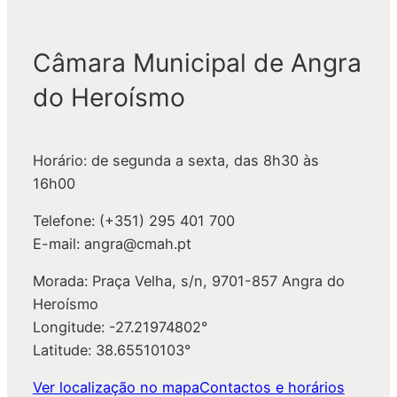
e
s
q
Câmara Municipal de Angra
u
do Heroísmo
i
s
a
Horário: de segunda a sexta, das 8h30 às
r
16h00
Telefone: (+351) 295 401 700
E-mail: angra@cmah.pt
Morada: Praça Velha, s/n, 9701-857 Angra do
Heroísmo
Longitude: -27.21974802°
Latitude: 38.65510103°
Ver localização no mapa
Contactos e horários