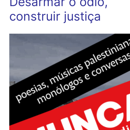
Desarmar o ódio,
construir justiça