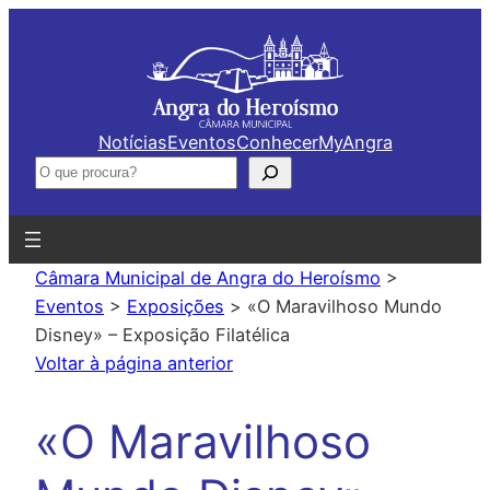
Saltar
para
o
conteúdo
Notícias
Eventos
Conhecer
MyAngra
Pesquisar
Câmara Municipal de Angra do Heroísmo
>
Eventos
>
Exposições
>
«O Maravilhoso Mundo
Disney» – Exposição Filatélica
Voltar à página anterior
«O Maravilhoso