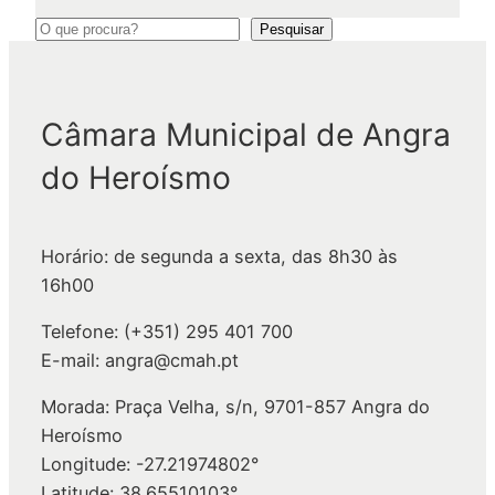
P
Pesquisar
e
s
q
Câmara Municipal de Angra
u
do Heroísmo
i
s
a
Horário: de segunda a sexta, das 8h30 às
r
16h00
Telefone: (+351) 295 401 700
E-mail: angra@cmah.pt
Morada: Praça Velha, s/n, 9701-857 Angra do
Heroísmo
Longitude: -27.21974802°
Latitude: 38.65510103°