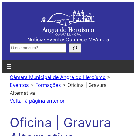
Saltar
para
o
conteúdo
Notícias
Eventos
Conhecer
MyAngra
Pesquisar
Câmara Municipal de Angra do Heroísmo
>
Eventos
>
Formações
>
Oficina | Gravura
Alternativa
Voltar à página anterior
Oficina | Gravura