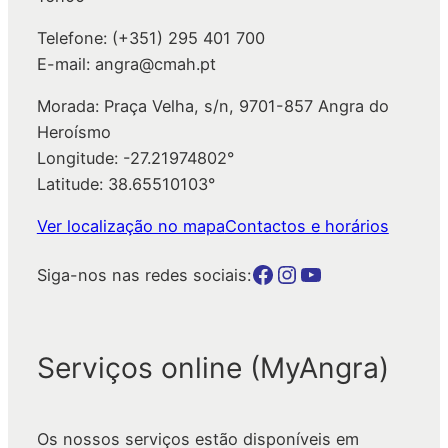
Telefone: (+351) 295 401 700
E-mail: angra@cmah.pt
Morada: Praça Velha, s/n, 9701-857 Angra do
Heroísmo
Longitude: -27.21974802°
Latitude: 38.65510103°
Ver localização no mapa
Contactos e horários
Botão para a página da autarquia no Facebook
Botão para a página da autarquia no Instagram
Botão para a página da autarquia no Youtube
Siga-nos nas redes sociais:
Serviços online (MyAngra)
Os nossos serviços estão disponíveis em