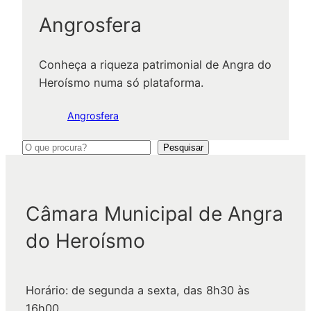
Angrosfera
Conheça a riqueza patrimonial de Angra do
Heroísmo numa só plataforma.
Angrosfera
P
Pesquisar
e
s
q
Câmara Municipal de Angra
u
do Heroísmo
i
s
a
Horário: de segunda a sexta, das 8h30 às
r
16h00