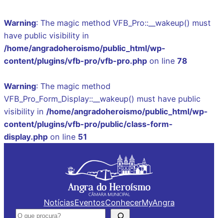
Warning
: The magic method VFB_Pro::__wakeup() must
have public visibility in
/home/angradoheroismo/public_html/wp-
content/plugins/vfb-pro/vfb-pro.php
on line
78
Warning
: The magic method
VFB_Pro_Form_Display::__wakeup() must have public
visibility in
/home/angradoheroismo/public_html/wp-
content/plugins/vfb-pro/public/class-form-
display.php
on line
51
Saltar
para
o
conteúdo
Notícias
Eventos
Conhecer
MyAngra
Pesquisar