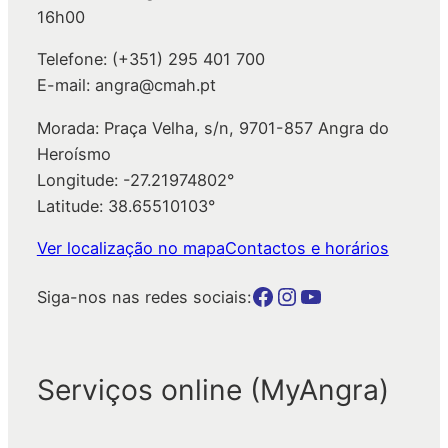
16h00
Telefone: (+351) 295 401 700
E-mail: angra@cmah.pt
Morada: Praça Velha, s/n, 9701-857 Angra do
Heroísmo
Longitude: -27.21974802°
Latitude: 38.65510103°
Ver localização no mapa
Contactos e horários
Botão para a página da autarquia no Facebook
Botão para a página da autarquia no Instagram
Botão para a página da autarquia no Youtube
Siga-nos nas redes sociais:
Serviços online (MyAngra)