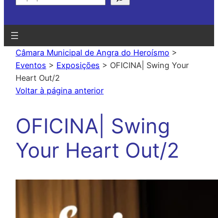
Câmara Municipal de Angra do Heroísmo
>
Eventos
>
Exposições
>
OFICINA| Swing Your
Heart Out/2
Voltar à página anterior
OFICINA| Swing
Your Heart Out/2