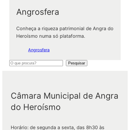
Angrosfera
Conheça a riqueza patrimonial de Angra do
Heroísmo numa só plataforma.
Angrosfera
P
Pesquisar
e
s
q
Câmara Municipal de Angra
u
i
do Heroísmo
s
a
r
Horário: de segunda a sexta, das 8h30 às