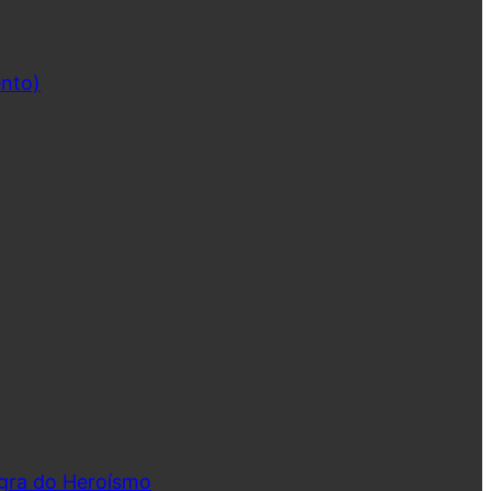
ento)
ngra do Heroísmo