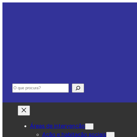
Saltar
para
o
conteúdo
Pesquisar
Áreas de intervenção
Ação e habitação sociais