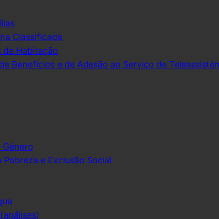
lias
na Classificada
s de Habitação
de Benefícios e de Adesão ao Serviço de Teleassistên
e Género
 Pobreza e Exclusão Social
gua
análises)