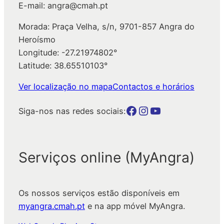
E-mail: angra@cmah.pt
Morada: Praça Velha, s/n, 9701-857 Angra do
Heroísmo
Longitude: -27.21974802°
Latitude: 38.65510103°
Ver localização no mapa
Contactos e horários
Botão para a página da autarquia no Facebook
Botão para a página da autarquia no Instagram
Botão para a página da autarquia no Youtube
Siga-nos nas redes sociais:
Serviços online (MyAngra)
Os nossos serviços estão disponíveis em
myangra.cmah.pt
e na app móvel MyAngra.