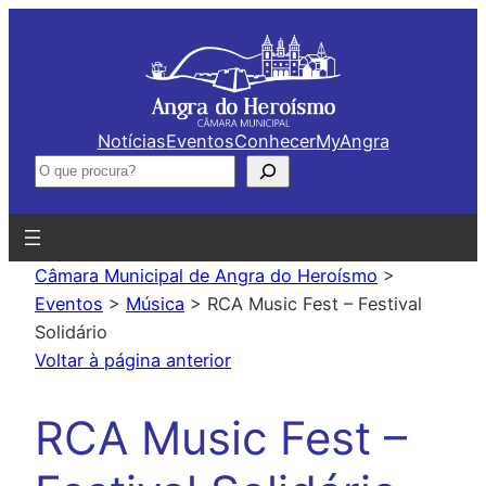
Saltar
para
o
conteúdo
Notícias
Eventos
Conhecer
MyAngra
Pesquisar
Câmara Municipal de Angra do Heroísmo
>
Eventos
>
Música
>
RCA Music Fest – Festival
Solidário
Voltar à página anterior
RCA Music Fest –