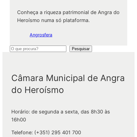
Conheça a riqueza patrimonial de Angra do
Heroísmo numa só plataforma.
Angrosfera
P
Pesquisar
e
s
q
Câmara Municipal de Angra
u
do Heroísmo
i
s
a
Horário: de segunda a sexta, das 8h30 às
r
16h00
Telefone: (+351) 295 401 700