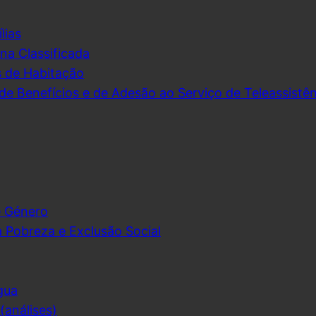
lias
na Classificada
s de Habitação
de Benefícios e de Adesão ao Serviço de Teleassistên
e Género
 Pobreza e Exclusão Social
gua
análises)