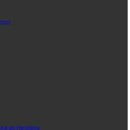
ento)
ngra do Heroísmo