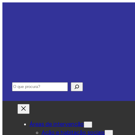
Saltar
para
o
conteúdo
Pesquisar
Áreas de intervenção
Ação e habitação sociais