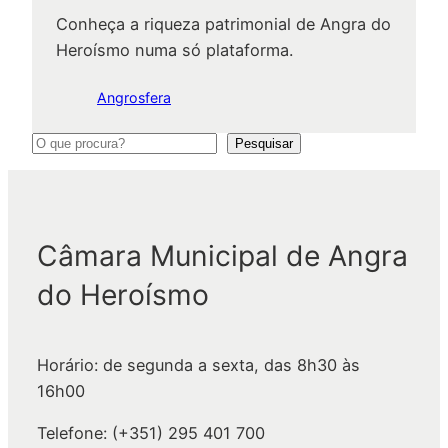
Conheça a riqueza patrimonial de Angra do
Heroísmo numa só plataforma.
Angrosfera
P
Pesquisar
e
s
q
Câmara Municipal de Angra
u
i
do Heroísmo
s
a
r
Horário: de segunda a sexta, das 8h30 às
16h00
Telefone: (+351) 295 401 700