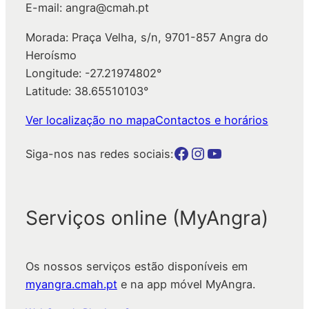
E-mail: angra@cmah.pt
Morada: Praça Velha, s/n, 9701-857 Angra do
Heroísmo
Longitude: -27.21974802°
Latitude: 38.65510103°
Ver localização no mapa
Contactos e horários
Botão para a página da autarquia no Facebook
Botão para a página da autarquia no Instagram
Botão para a página da autarquia no Youtube
Siga-nos nas redes sociais:
Serviços online (MyAngra)
Os nossos serviços estão disponíveis em
myangra.cmah.pt
e na app móvel MyAngra.