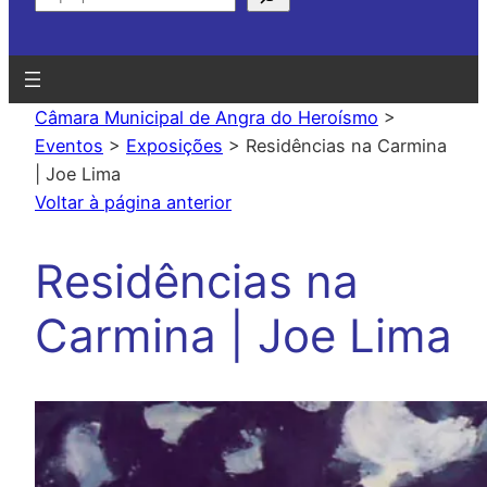
Câmara Municipal de Angra do Heroísmo
>
Eventos
>
Exposições
>
Residências na Carmina
| Joe Lima
Voltar à página anterior
Residências na
Carmina | Joe Lima