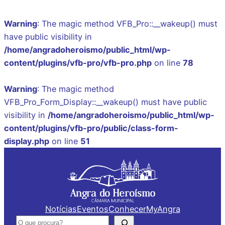
Warning
: The magic method VFB_Pro::__wakeup() must
have public visibility in
/home/angradoheroismo/public_html/wp-
content/plugins/vfb-pro/vfb-pro.php
on line
78
Warning
: The magic method
VFB_Pro_Form_Display::__wakeup() must have public
visibility in
/home/angradoheroismo/public_html/wp-
content/plugins/vfb-pro/public/class-form-
display.php
on line
51
Saltar
para
o
conteúdo
Notícias
Eventos
Conhecer
MyAngra
Pesquisar