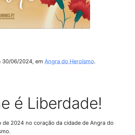
i
s
a
r
 a 30/06/2024, em
Angra do Heroísmo
.
e é Liberdade!
ho de 2024 no coração da cidade de Angra do
smo.