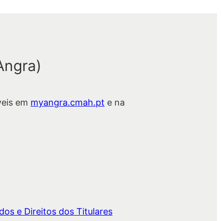
Angra)
veis em
myangra.cmah.pt
e na
os e Direitos dos Titulares