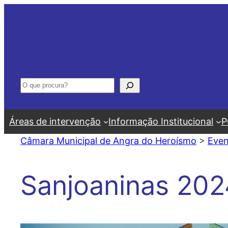
Saltar
para
o
conteúdo
Pesquisar
Áreas de intervenção
Informação Institucional
P
Câmara Municipal de Angra do Heroísmo
>
Even
Sanjoaninas 202