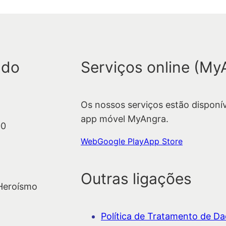
 do
Serviços online (My
Os nossos serviços estão disponí
app móvel MyAngra.
00
Web
Google Play
App Store
Outras ligações
 Heroísmo
Política de Tratamento de Dad