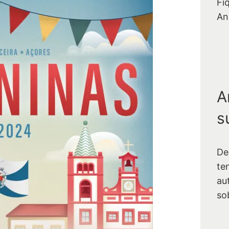
Fi
An
A
s
De
te
au
so