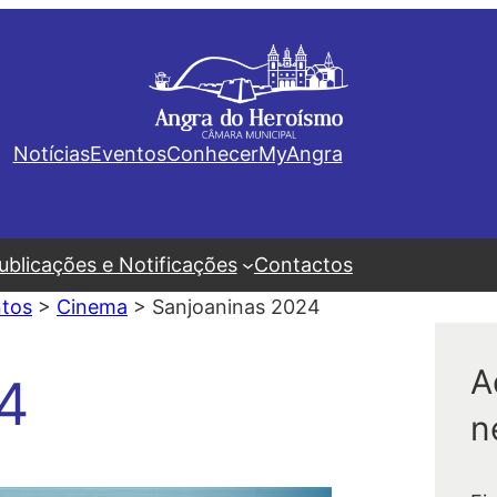
Notícias
Eventos
Conhecer
MyAngra
ublicações e Notificações
Contactos
tos
>
Cinema
>
Sanjoaninas 2024
A
4
n