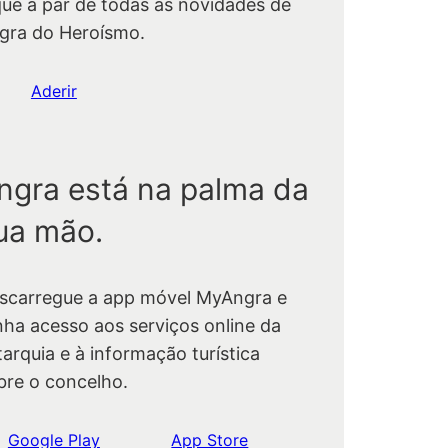
que a par de todas as novidades de
gra do Heroísmo.
Aderir
ngra está na palma da
ua mão.
scarregue a app móvel MyAngra e
nha acesso aos serviços online da
tarquia e à informação turística
bre o concelho.
Google Play
App Store