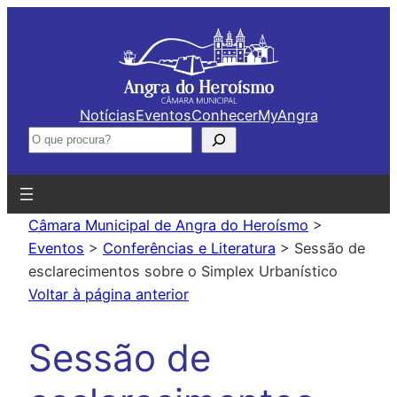
Saltar
para
o
conteúdo
Notícias
Eventos
Conhecer
MyAngra
Pesquisar
Câmara Municipal de Angra do Heroísmo
>
Eventos
>
Conferências e Literatura
>
Sessão de
esclarecimentos sobre o Simplex Urbanístico
Voltar à página anterior
Sessão de