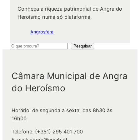
Conheça a riqueza patrimonial de Angra do
Heroísmo numa só plataforma.
Angrosfera
P
Pesquisar
e
s
q
Câmara Municipal de Angra
u
do Heroísmo
i
s
a
Horário: de segunda a sexta, das 8h30 às
r
16h00
Telefone: (+351) 295 401 700
E-mail: angra@cmah.pt