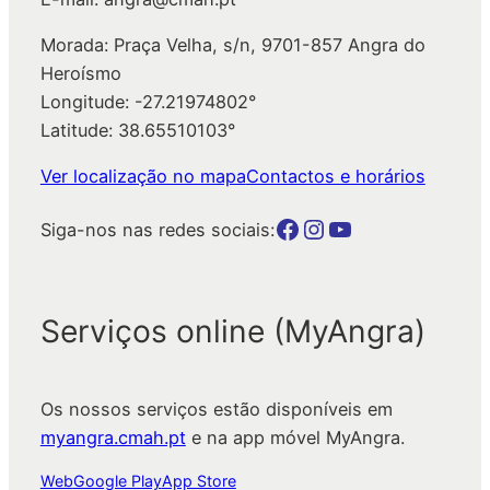
Morada: Praça Velha, s/n, 9701-857 Angra do
Heroísmo
Longitude: -27.21974802°
Latitude: 38.65510103°
Ver localização no mapa
Contactos e horários
Botão para a página da autarquia no Facebook
Botão para a página da autarquia no Instagram
Botão para a página da autarquia no Youtube
Siga-nos nas redes sociais:
Serviços online (MyAngra)
Os nossos serviços estão disponíveis em
myangra.cmah.pt
e na app móvel MyAngra.
Web
Google Play
App Store