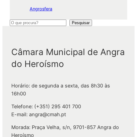
Angrosfera
P
Pesquisar
e
s
q
Câmara Municipal de Angra
u
do Heroísmo
i
s
a
Horário: de segunda a sexta, das 8h30 às
r
16h00
Telefone: (+351) 295 401 700
E-mail: angra@cmah.pt
Morada: Praça Velha, s/n, 9701-857 Angra do
Heroísmo