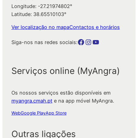
Longitude: -27.21974802°
Latitude: 38.65510103°
Ver localização no mapa
Contactos e horários
Botão para a página da autarquia no Facebook
Botão para a página da autarquia no Instagram
Botão para a página da autarquia no Youtube
Siga-nos nas redes sociais:
Serviços online (MyAngra)
Os nossos serviços estão disponíveis em
myangra.cmah.pt
e na app móvel MyAngra.
Web
Google Play
App Store
Outras ligações