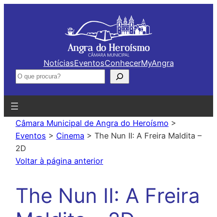
Saltar
para
o
conteúdo
Notícias
Eventos
Conhecer
MyAngra
Pesquisar
Câmara Municipal de Angra do Heroísmo
>
Eventos
>
Cinema
>
The Nun II: A Freira Maldita –
2D
Voltar à página anterior
The Nun II: A Freira