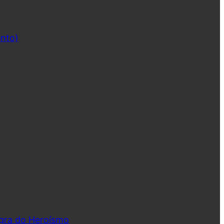
ento)
ngra do Heroísmo