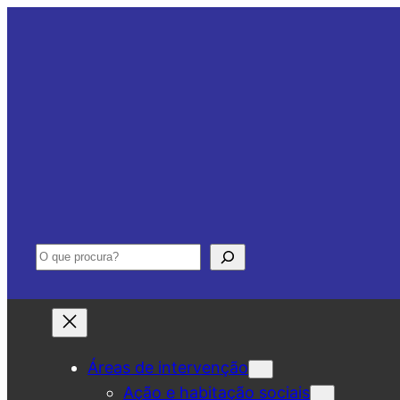
Saltar
para
o
conteúdo
Pesquisar
Áreas de intervenção
Ação e habitação sociais