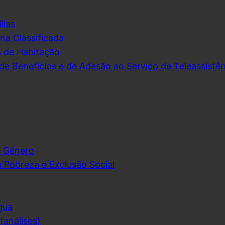
lias
na Classificada
s de Habitação
de Benefícios e de Adesão ao Serviço de Teleassistên
e Género
 Pobreza e Exclusão Social
gua
análises)