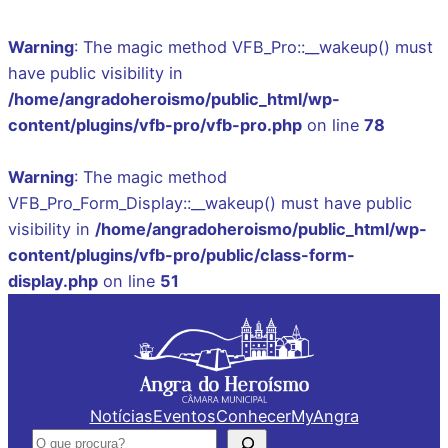
Warning
: The magic method VFB_Pro::__wakeup() must
have public visibility in
/home/angradoheroismo/public_html/wp-
content/plugins/vfb-pro/vfb-pro.php
on line
78
Warning
: The magic method
VFB_Pro_Form_Display::__wakeup() must have public
visibility in
/home/angradoheroismo/public_html/wp-
content/plugins/vfb-pro/public/class-form-
display.php
on line
51
Saltar
para
o
conteúdo
Notícias
Eventos
Conhecer
MyAngra
Pesquisar