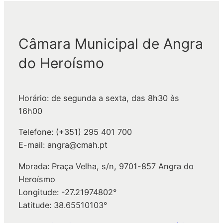
e
s
q
Câmara Municipal de Angra
u
i
do Heroísmo
s
a
r
Horário: de segunda a sexta, das 8h30 às
16h00
Telefone: (+351) 295 401 700
E-mail: angra@cmah.pt
Morada: Praça Velha, s/n, 9701-857 Angra do
Heroísmo
Longitude: -27.21974802°
Latitude: 38.65510103°