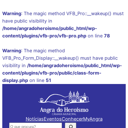
Warning
: The magic method VFB_Pro::__wakeup() must
have public visibility in
/home/angradoheroismo/public_html/wp-
content/plugins/vfb-pro/vfb-pro.php
on line
78
Warning
: The magic method
VFB_Pro_Form_Display::__wakeup() must have public
visibility in
/home/angradoheroismo/public_html/wp-
content/plugins/vfb-pro/public/class-form-
display.php
on line
51
Saltar
para
o
conteúdo
Notícias
Eventos
Conhecer
MyAngra
Pesquisar