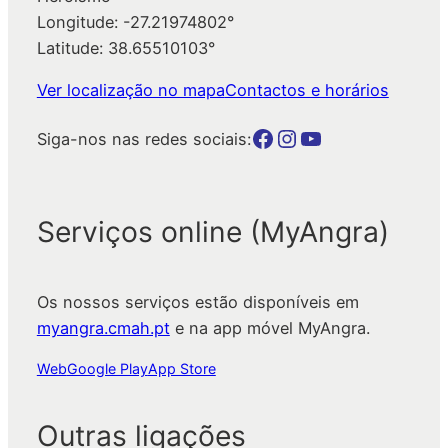
Longitude: -27.21974802°
Latitude: 38.65510103°
Ver localização no mapa
Contactos e horários
Botão para a página da autarquia no Facebook
Botão para a página da autarquia no Instagram
Botão para a página da autarquia no Youtube
Siga-nos nas redes sociais:
Serviços online (MyAngra)
Os nossos serviços estão disponíveis em
myangra.cmah.pt
e na app móvel MyAngra.
Web
Google Play
App Store
Outras ligações