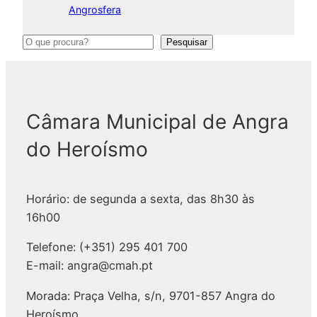
Angrosfera
P
Pesquisar
e
s
q
Câmara Municipal de Angra
u
i
do Heroísmo
s
a
r
Horário: de segunda a sexta, das 8h30 às
16h00
Telefone: (+351) 295 401 700
E-mail: angra@cmah.pt
Morada: Praça Velha, s/n, 9701-857 Angra do
Heroísmo