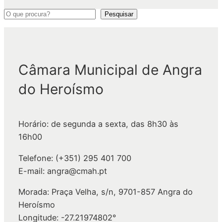
P
Pesquisar
e
s
q
Câmara Municipal de Angra
u
i
do Heroísmo
s
a
r
Horário: de segunda a sexta, das 8h30 às
16h00
Telefone: (+351) 295 401 700
E-mail: angra@cmah.pt
Morada: Praça Velha, s/n, 9701-857 Angra do
Heroísmo
Longitude: -27.21974802°