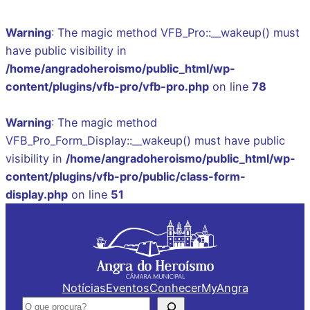
Warning
: The magic method VFB_Pro::__wakeup() must
have public visibility in
/home/angradoheroismo/public_html/wp-
content/plugins/vfb-pro/vfb-pro.php
on line
78
Warning
: The magic method
VFB_Pro_Form_Display::__wakeup() must have public
visibility in
/home/angradoheroismo/public_html/wp-
content/plugins/vfb-pro/public/class-form-
display.php
on line
51
Saltar
para
o
conteúdo
Notícias
Eventos
Conhecer
MyAngra
Pesquisar