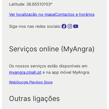
Latitude: 38.65510103°
Ver localização no mapa
Contactos e horários
Botão para a página da autarquia no Facebook
Botão para a página da autarquia no Instagram
Botão para a página da autarquia no Youtube
Siga-nos nas redes sociais:
Serviços online (MyAngra)
Os nossos serviços estão disponíveis em
myangra.cmah.pt
e na app móvel MyAngra.
Web
Google Play
App Store
Outras ligações