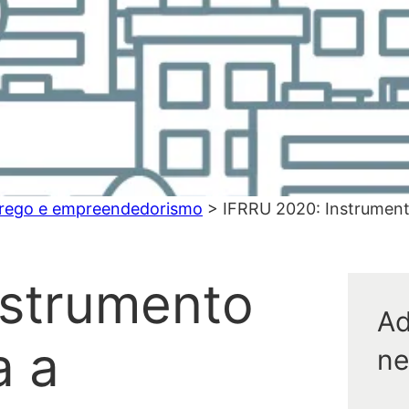
rego e empreendedorismo
>
IFRRU 2020: Instrumento
nstrumento
Ad
a a
ne