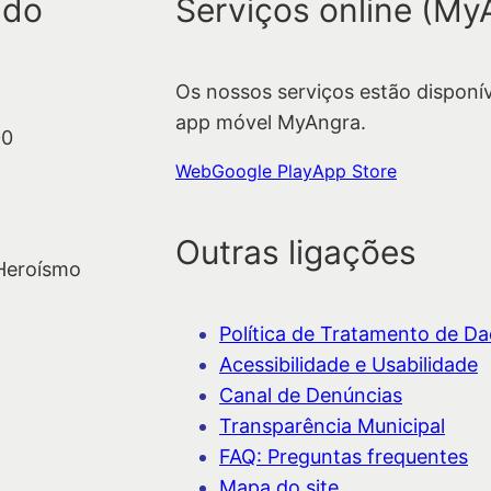
u
 do
Serviços online (My
i
s
Os nossos serviços estão disponí
a
app móvel MyAngra.
r
00
Web
Google Play
App Store
Outras ligações
 Heroísmo
Política de Tratamento de Dad
Acessibilidade e Usabilidade
Canal de Denúncias
Transparência Municipal
FAQ: Preguntas frequentes
Mapa do site