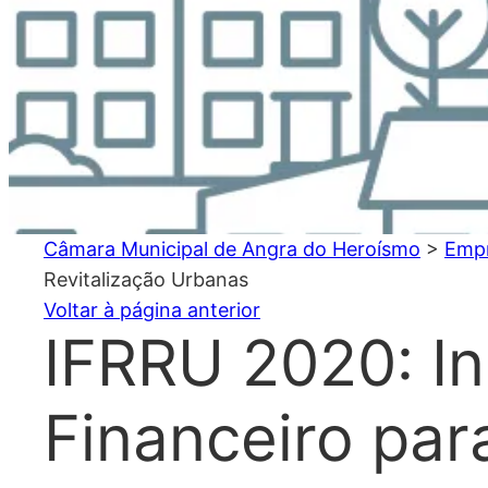
Câmara Municipal de Angra do Heroísmo
>
Emp
Revitalização Urbanas
Voltar à página anterior
IFRRU 2020: I
Financeiro par