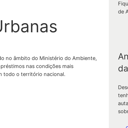
Fiq
de 
Urbanas
An
do no âmbito do Ministério do Ambiente,
da
préstimos nas condições mais
 todo o território nacional.
Des
ten
auta
sob