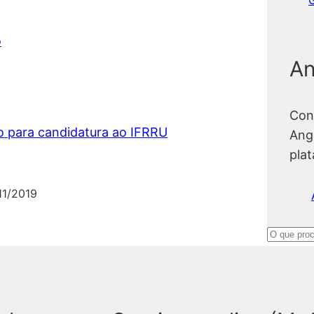
o
An
Con
o para candidatura ao IFRRU
Ang
pla
11/2019
P
e
s
q