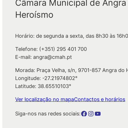
Câmara Municipal de Angra
Heroísmo
Horário: de segunda a sexta, das 8h30 às 16h
Telefone: (+351) 295 401 700
E-mail: angra@cmah.pt
Morada: Praça Velha, s/n, 9701-857 Angra do
Longitude: -27.21974802°
Latitude: 38.65510103°
Ver localização no mapa
Contactos e horários
Botão para a página da autarquia no Facebook
Botão para a página da autarquia no Instagram
Botão para a página da autarquia no Youtube
Siga-nos nas redes sociais: