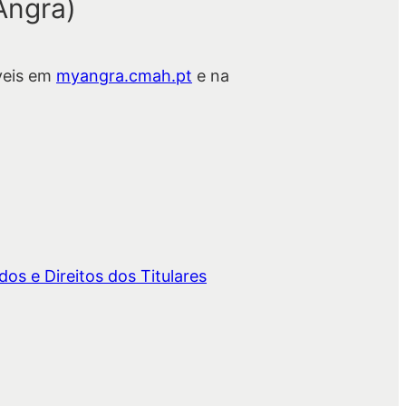
Angra)
veis em
myangra.cmah.pt
e na
os e Direitos dos Titulares