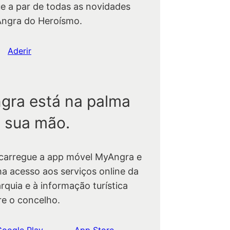
ue a par de todas as novidades
Angra do Heroísmo.
Aderir
gra está na palma
 sua mão.
carregue a app móvel MyAngra e
ha acesso aos serviços online da
rquia e à informação turística
re o concelho.
Google Play
App Store