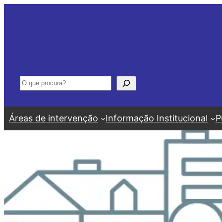
Saltar
para
o
conteúdo
Pesquisar
Áreas de intervenção
Informação Institucional
P