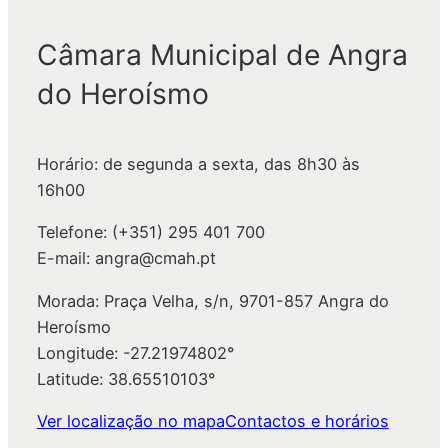
q
Câmara Municipal de Angra
u
i
do Heroísmo
s
a
r
Horário: de segunda a sexta, das 8h30 às
16h00
Telefone: (+351) 295 401 700
E-mail: angra@cmah.pt
Morada: Praça Velha, s/n, 9701-857 Angra do
Heroísmo
Longitude: -27.21974802°
Latitude: 38.65510103°
Ver localização no mapa
Contactos e horários