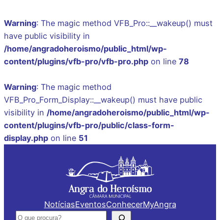
Warning
: The magic method VFB_Pro::__wakeup() must
have public visibility in
/home/angradoheroismo/public_html/wp-
content/plugins/vfb-pro/vfb-pro.php
on line
78
Warning
: The magic method
VFB_Pro_Form_Display::__wakeup() must have public
visibility in
/home/angradoheroismo/public_html/wp-
content/plugins/vfb-pro/public/class-form-
display.php
on line
51
Saltar
para
o
conteúdo
Notícias
Eventos
Conhecer
MyAngra
Pesquisar