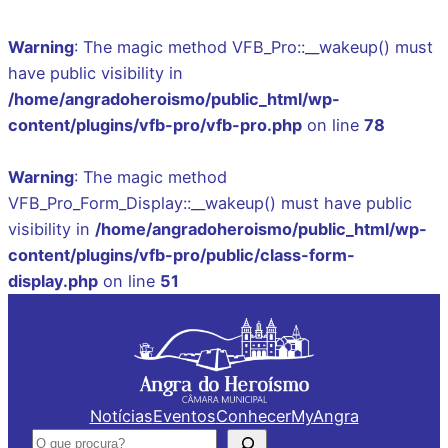
Warning
: The magic method VFB_Pro::__wakeup() must
have public visibility in
/home/angradoheroismo/public_html/wp-
content/plugins/vfb-pro/vfb-pro.php
on line
78
Warning
: The magic method
VFB_Pro_Form_Display::__wakeup() must have public
visibility in
/home/angradoheroismo/public_html/wp-
content/plugins/vfb-pro/public/class-form-
display.php
on line
51
Saltar
para
o
conteúdo
Notícias
Eventos
Conhecer
MyAngra
Pesquisar