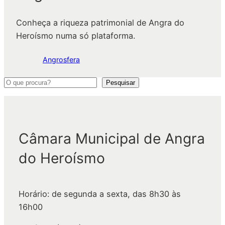
Conheça a riqueza patrimonial de Angra do
Heroísmo numa só plataforma.
Angrosfera
P
Pesquisar
e
s
q
Câmara Municipal de Angra
u
i
do Heroísmo
s
a
r
Horário: de segunda a sexta, das 8h30 às
16h00