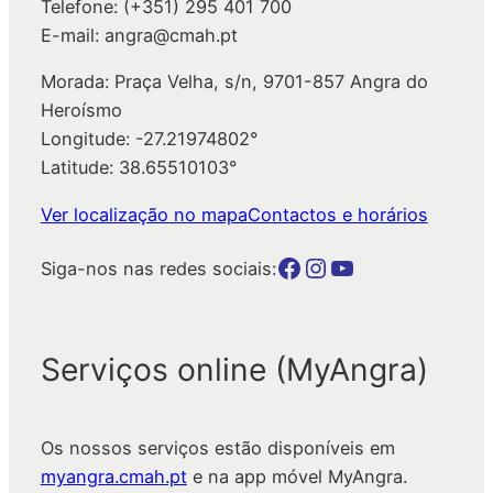
Telefone: (+351) 295 401 700
E-mail: angra@cmah.pt
Morada: Praça Velha, s/n, 9701-857 Angra do
Heroísmo
Longitude: -27.21974802°
Latitude: 38.65510103°
Ver localização no mapa
Contactos e horários
Botão para a página da autarquia no Facebook
Botão para a página da autarquia no Instagram
Botão para a página da autarquia no Youtube
Siga-nos nas redes sociais:
Serviços online (MyAngra)
Os nossos serviços estão disponíveis em
myangra.cmah.pt
e na app móvel MyAngra.