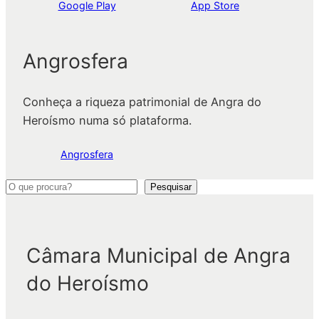
Google Play
App Store
Angrosfera
Conheça a riqueza patrimonial de Angra do
Heroísmo numa só plataforma.
Angrosfera
P
Pesquisar
e
s
q
Câmara Municipal de Angra
u
do Heroísmo
i
s
a