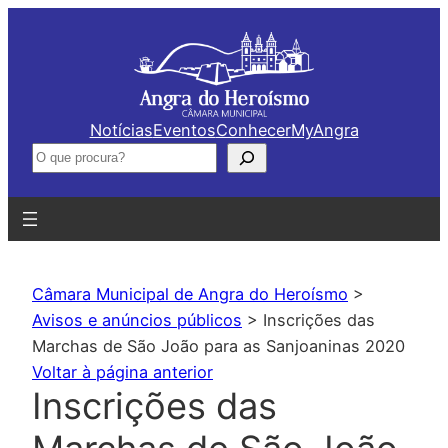
Saltar
para
o
conteúdo
Notícias
Eventos
Conhecer
MyAngra
Pesquisar
Câmara Municipal de Angra do Heroísmo
>
Avisos e anúncios públicos
>
Inscrições das
Marchas de São João para as Sanjoaninas 2020
Voltar à página anterior
Inscrições das