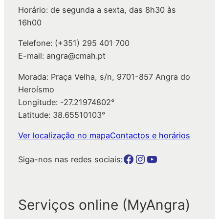
Horário: de segunda a sexta, das 8h30 às
r
16h00
Telefone: (+351) 295 401 700
E-mail: angra@cmah.pt
Morada: Praça Velha, s/n, 9701-857 Angra do
Heroísmo
Longitude: -27.21974802°
Latitude: 38.65510103°
Ver localização no mapa
Contactos e horários
Botão para a página da autarquia no Facebook
Botão para a página da autarquia no Instagram
Botão para a página da autarquia no Youtube
Siga-nos nas redes sociais:
Serviços online (MyAngra)