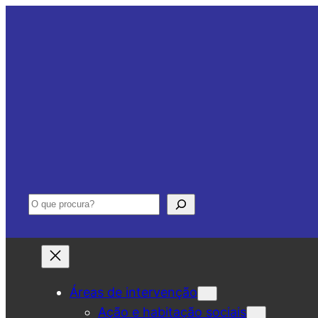
Saltar
para
o
conteúdo
Pesquisar
Áreas de intervenção
Ação e habitação sociais