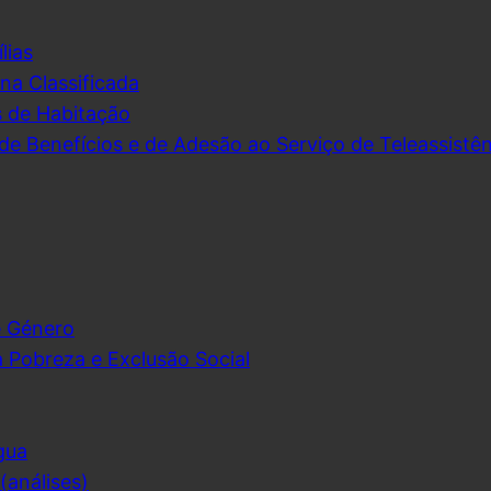
lias
na Classificada
s de Habitação
de Benefícios e de Adesão ao Serviço de Teleassistên
e Género
 Pobreza e Exclusão Social
gua
análises)