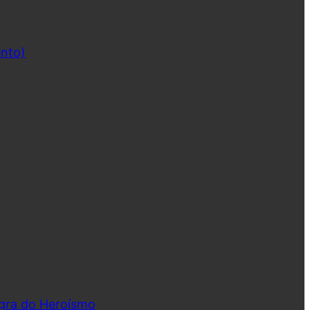
ento)
ngra do Heroísmo