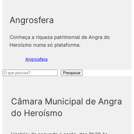
Angrosfera
Conheça a riqueza patrimonial de Angra do
Heroísmo numa só plataforma.
Angrosfera
P
Pesquisar
e
s
q
Câmara Municipal de Angra
u
do Heroísmo
i
s
a