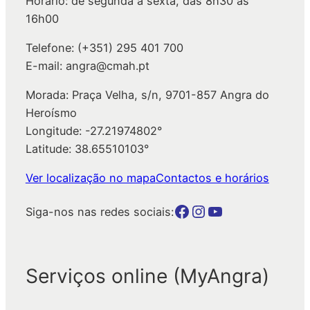
Horário: de segunda a sexta, das 8h30 às
r
16h00
Telefone: (+351) 295 401 700
E-mail: angra@cmah.pt
Morada: Praça Velha, s/n, 9701-857 Angra do
Heroísmo
Longitude: -27.21974802°
Latitude: 38.65510103°
Ver localização no mapa
Contactos e horários
Botão para a página da autarquia no Facebook
Botão para a página da autarquia no Instagram
Botão para a página da autarquia no Youtube
Siga-nos nas redes sociais:
Serviços online (MyAngra)