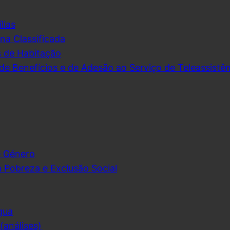
lias
na Classificada
s de Habitação
de Benefícios e de Adesão ao Serviço de Teleassistên
e Género
 Pobreza e Exclusão Social
gua
análises)