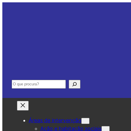
Saltar
para
o
conteúdo
Pesquisar
Áreas de intervenção
Ação e habitação sociais