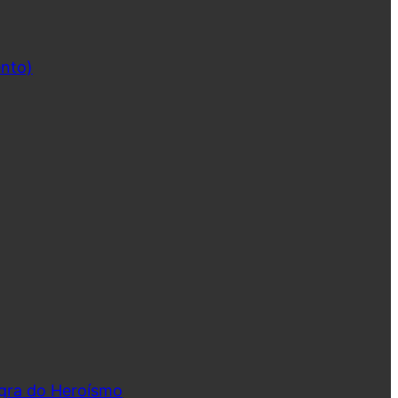
ento)
ngra do Heroísmo