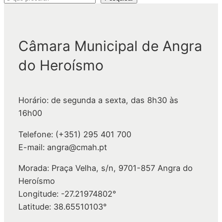
e
s
q
Câmara Municipal de Angra
u
do Heroísmo
i
s
a
Horário: de segunda a sexta, das 8h30 às
r
16h00
Telefone: (+351) 295 401 700
E-mail: angra@cmah.pt
Morada: Praça Velha, s/n, 9701-857 Angra do
Heroísmo
Longitude: -27.21974802°
Latitude: 38.65510103°