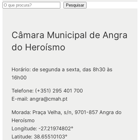
P
Pesquisar
e
s
q
Câmara Municipal de Angra
u
do Heroísmo
i
s
a
Horário: de segunda a sexta, das 8h30 às
r
16h00
Telefone: (+351) 295 401 700
E-mail: angra@cmah.pt
Morada: Praça Velha, s/n, 9701-857 Angra do
Heroísmo
Longitude: -27.21974802°
Latitude: 38.65510103°