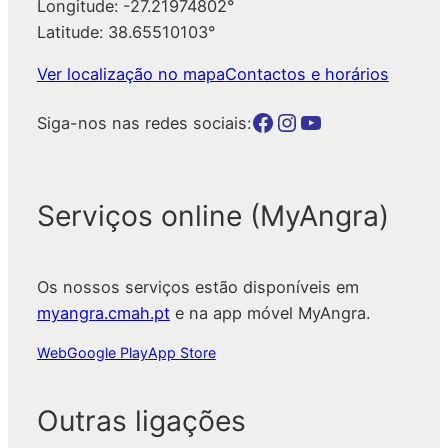
Longitude: -27.21974802°
Latitude: 38.65510103°
Ver localização no mapa
Contactos e horários
Botão para a página da autarquia no Facebook
Botão para a página da autarquia no Instagram
Botão para a página da autarquia no Youtube
Siga-nos nas redes sociais:
Serviços online (MyAngra)
Os nossos serviços estão disponíveis em
myangra.cmah.pt
e na app móvel MyAngra.
Web
Google Play
App Store
Outras ligações