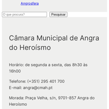
Angrosfera
P
Pesquisar
e
s
q
Câmara Municipal de Angra
u
do Heroísmo
i
s
a
Horário: de segunda a sexta, das 8h30 às
r
16h00
Telefone: (+351) 295 401 700
E-mail: angra@cmah.pt
Morada: Praça Velha, s/n, 9701-857 Angra do
Heroísmo