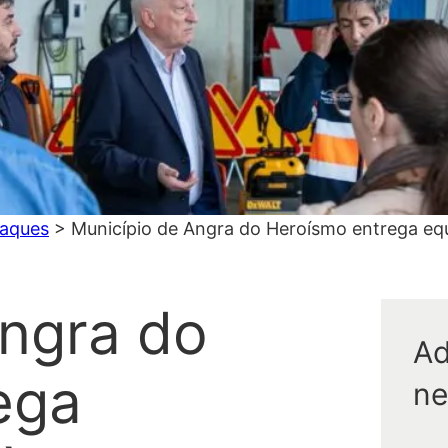
aques
>
Município de Angra do Heroísmo entrega eq
Angra do
Ad
ega
ne