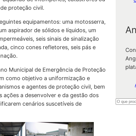
e proteção civil.
seguintes equipamentos: uma motosserra,
An
 aspirador de sólidos e líquidos, um
mpermeáveis, seis sinais de sinalização
ada, cinco cones refletores, seis pás e
Con
inação.
Ang
pla
lano Municipal de Emergência de Proteção
em como objetivo a uniformização e
anismos e agentes de proteção civil, bem
s ações a desenvolver e da gestão dos
P
ificarem cenários suscetíveis de
e
s
q