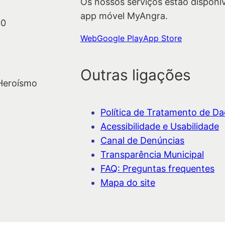
Os nossos serviços estão disponí
app móvel MyAngra.
00
Web
Google Play
App Store
Outras ligações
 Heroísmo
Política de Tratamento de Dad
Acessibilidade e Usabilidade
Canal de Denúncias
Transparência Municipal
FAQ: Preguntas frequentes
Mapa do site