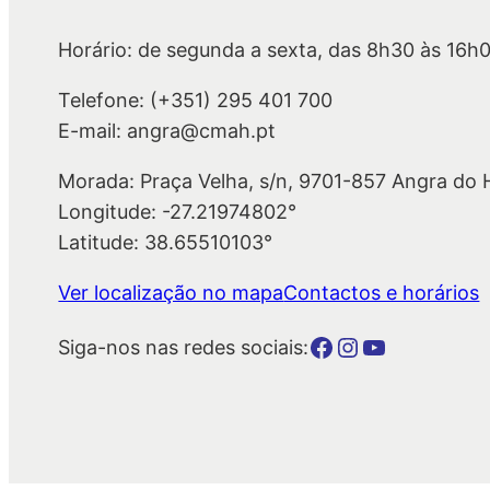
Horário: de segunda a sexta, das 8h30 às 16h
Telefone: (+351) 295 401 700
E-mail: angra@cmah.pt
Morada: Praça Velha, s/n, 9701-857 Angra do
Longitude: -27.21974802°
Latitude: 38.65510103°
Ver localização no mapa
Contactos e horários
Botão para a página da autarquia no Facebook
Botão para a página da autarquia no Instagram
Botão para a página da autarquia no Youtube
Siga-nos nas redes sociais: