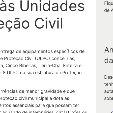
às Unidades
Fiq
de 
eção Civil
An
ntrega de equipamentos específicos de
da
de Proteção Civil (ULPC) concelhias,
, Cinco Ribeiras, Terra-Chã, Feteira e
 8 ULPC na sua estrutura de Proteção
Des
ten
auta
orrências de menor gravidade e que
sob
oteção civil municipal e dota as
entos essenciais para que possam ter
r aquando de intempéries, catástrofes ou