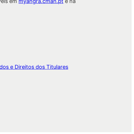
veis em
myangra.cmah.pt
e na
os e Direitos dos Titulares