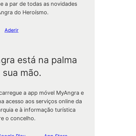
ue a par de todas as novidades
Angra do Heroísmo.
Aderir
gra está na palma
 sua mão.
carregue a app móvel MyAngra e
ha acesso aos serviços online da
rquia e à informação turística
re o concelho.
Google Play
App Store