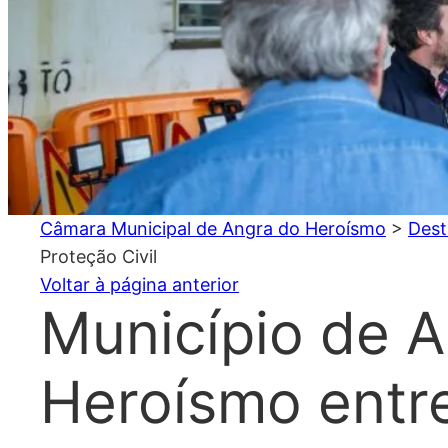
Câmara Municipal de Angra do Heroísmo
>
Dest
Proteção Civil
Voltar à página anterior
Município de 
Heroísmo entr