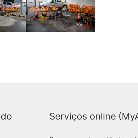
u
i
s
a
r
 do
Serviços online (My