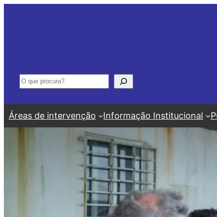
Saltar
para
o
conteúdo
Pesquisar
Áreas de intervenção
Informação Institucional
P