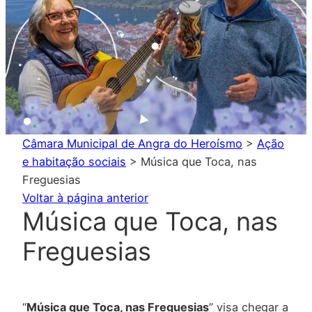
Câmara Municipal de Angra do Heroísmo
>
Ação
e habitação sociais
>
Música que Toca, nas
Freguesias
Voltar à página anterior
Música que Toca, nas
Freguesias
“
Música que Toca, nas Freguesias
” visa chegar a