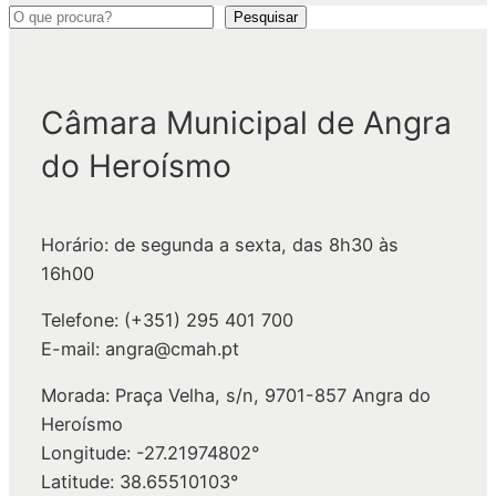
P
Pesquisar
e
s
q
Câmara Municipal de Angra
u
do Heroísmo
i
s
a
Horário: de segunda a sexta, das 8h30 às
r
16h00
Telefone: (+351) 295 401 700
E-mail: angra@cmah.pt
Morada: Praça Velha, s/n, 9701-857 Angra do
Heroísmo
Longitude: -27.21974802°
Latitude: 38.65510103°