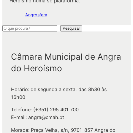
Heroísmo numa só plataforma.
Angrosfera
P
Pesquisar
e
s
q
Câmara Municipal de Angra
u
do Heroísmo
i
s
a
Horário: de segunda a sexta, das 8h30 às
r
16h00
Telefone: (+351) 295 401 700
E-mail: angra@cmah.pt
Morada: Praça Velha, s/n, 9701-857 Angra do