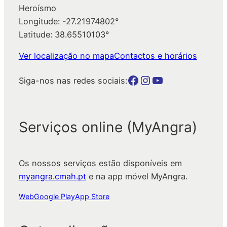
Heroísmo
Longitude: -27.21974802°
Latitude: 38.65510103°
Ver localização no mapa
Contactos e horários
Botão para a página da autarquia no Facebook
Botão para a página da autarquia no Instagram
Botão para a página da autarquia no Youtube
Siga-nos nas redes sociais:
Serviços online (MyAngra)
Os nossos serviços estão disponíveis em
myangra.cmah.pt
e na app móvel MyAngra.
Web
Google Play
App Store