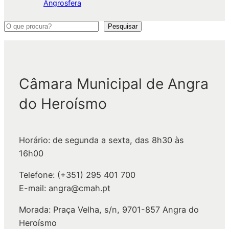
Angrosfera
P
Pesquisar
e
s
q
Câmara Municipal de Angra
u
i
do Heroísmo
s
a
r
Horário: de segunda a sexta, das 8h30 às
16h00
Telefone: (+351) 295 401 700
E-mail: angra@cmah.pt
Morada: Praça Velha, s/n, 9701-857 Angra do
Heroísmo