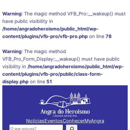
Warning
: The magic method VFB_Pro::__wakeup() must
have public visibility in
/home/angradoheroismo/public_html/wp-
content/plugins/vfb-pro/vfb-pro.php
on line
78
Warning
: The magic method
VFB_Pro_Form_Display::__wakeup() must have public
visibility in
/home/angradoheroismo/public_html/wp-
content/plugins/vfb-pro/public/class-form-
display.php
on line
51
Saltar
para
o
conteúdo
Notícias
Eventos
Conhecer
MyAngra
Pesquisar