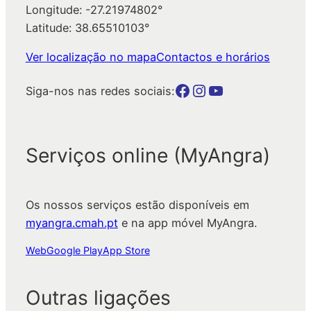
Longitude: -27.21974802°
Latitude: 38.65510103°
Ver localização no mapa
Contactos e horários
Botão para a página da autarquia no Facebook
Botão para a página da autarquia no Instagram
Botão para a página da autarquia no Youtube
Siga-nos nas redes sociais:
Serviços online (MyAngra)
Os nossos serviços estão disponíveis em
myangra.cmah.pt
e na app móvel MyAngra.
Web
Google Play
App Store
Outras ligações