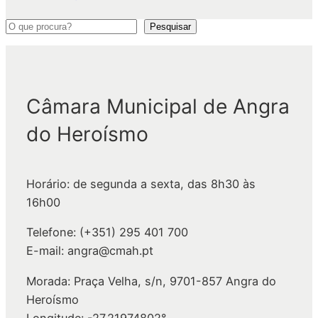
P
Pesquisar
e
s
q
Câmara Municipal de Angra
u
i
do Heroísmo
s
a
r
Horário: de segunda a sexta, das 8h30 às
16h00
Telefone: (+351) 295 401 700
E-mail: angra@cmah.pt
Morada: Praça Velha, s/n, 9701-857 Angra do
Heroísmo
Longitude: -27.21974802°