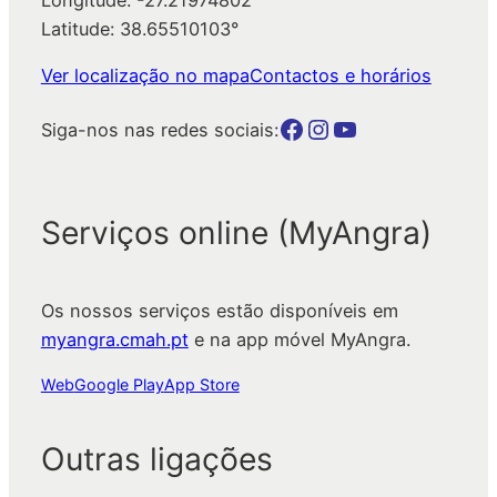
Latitude: 38.65510103°
Ver localização no mapa
Contactos e horários
Botão para a página da autarquia no Facebook
Botão para a página da autarquia no Instagram
Botão para a página da autarquia no Youtube
Siga-nos nas redes sociais:
Serviços online (MyAngra)
Os nossos serviços estão disponíveis em
myangra.cmah.pt
e na app móvel MyAngra.
Web
Google Play
App Store
Outras ligações