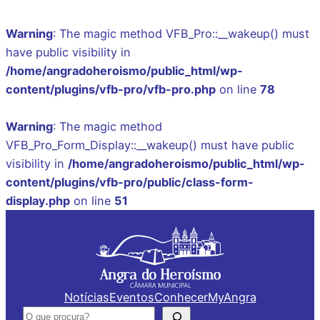
Warning
: The magic method VFB_Pro::__wakeup() must
have public visibility in
/home/angradoheroismo/public_html/wp-
content/plugins/vfb-pro/vfb-pro.php
on line
78
Warning
: The magic method
VFB_Pro_Form_Display::__wakeup() must have public
visibility in
/home/angradoheroismo/public_html/wp-
content/plugins/vfb-pro/public/class-form-
display.php
on line
51
Saltar
para
o
conteúdo
Notícias
Eventos
Conhecer
MyAngra
Pesquisar