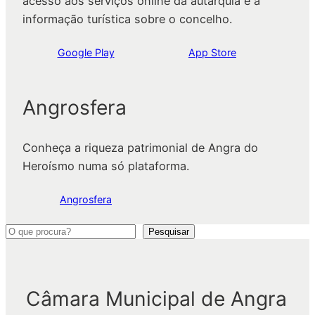
acesso aos serviços online da autarquia e à
informação turística sobre o concelho.
Google Play
App Store
Angrosfera
Conheça a riqueza patrimonial de Angra do
Heroísmo numa só plataforma.
Angrosfera
P
Pesquisar
e
s
q
Câmara Municipal de Angra
u