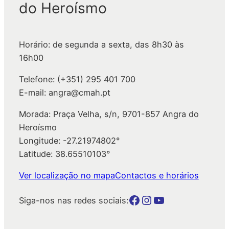
do Heroísmo
i
s
a
Horário: de segunda a sexta, das 8h30 às
r
16h00
Telefone: (+351) 295 401 700
E-mail: angra@cmah.pt
Morada: Praça Velha, s/n, 9701-857 Angra do
Heroísmo
Longitude: -27.21974802°
Latitude: 38.65510103°
Ver localização no mapa
Contactos e horários
Botão para a página da autarquia no Facebook
Botão para a página da autarquia no Instagram
Botão para a página da autarquia no Youtube
Siga-nos nas redes sociais: