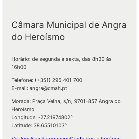
e
s
q
Câmara Municipal de Angra
u
do Heroísmo
i
s
a
Horário: de segunda a sexta, das 8h30 às
r
16h00
Telefone: (+351) 295 401 700
E-mail: angra@cmah.pt
Morada: Praça Velha, s/n, 9701-857 Angra do
Heroísmo
Longitude: -27.21974802°
Latitude: 38.65510103°
Ver localização no mapa
Contactos e horários