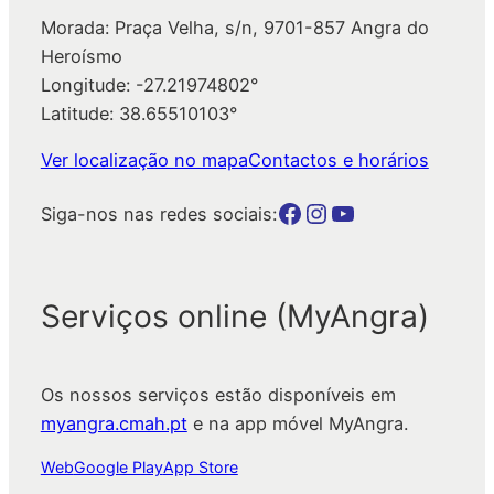
Morada: Praça Velha, s/n, 9701-857 Angra do
Heroísmo
Longitude: -27.21974802°
Latitude: 38.65510103°
Ver localização no mapa
Contactos e horários
Botão para a página da autarquia no Facebook
Botão para a página da autarquia no Instagram
Botão para a página da autarquia no Youtube
Siga-nos nas redes sociais:
Serviços online (MyAngra)
Os nossos serviços estão disponíveis em
myangra.cmah.pt
e na app móvel MyAngra.
Web
Google Play
App Store