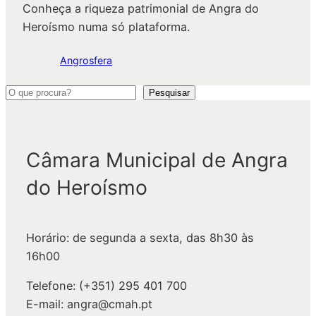
Conheça a riqueza patrimonial de Angra do
Heroísmo numa só plataforma.
Angrosfera
P
Pesquisar
e
s
q
Câmara Municipal de Angra
u
do Heroísmo
i
s
a
Horário: de segunda a sexta, das 8h30 às
r
16h00
Telefone: (+351) 295 401 700
E-mail: angra@cmah.pt