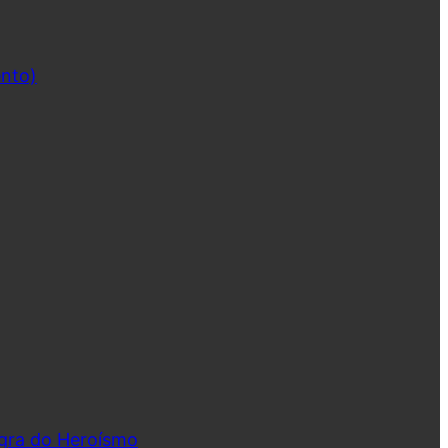
ento)
ngra do Heroísmo