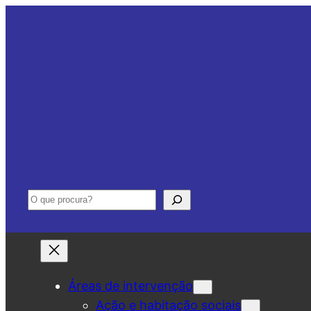
Saltar
para
o
conteúdo
Pesquisar
Áreas de intervenção
Ação e habitação sociais