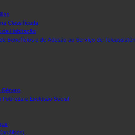
lias
na Classificada
s de Habitação
de Benefícios e de Adesão ao Serviço de Teleassistên
e Género
 Pobreza e Exclusão Social
gua
análises)