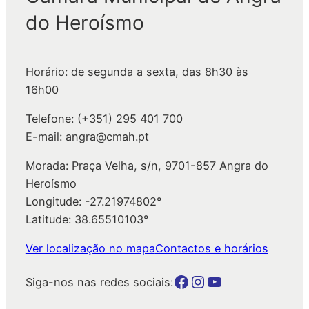
u
do Heroísmo
i
s
a
Horário: de segunda a sexta, das 8h30 às
r
16h00
Telefone: (+351) 295 401 700
E-mail: angra@cmah.pt
Morada: Praça Velha, s/n, 9701-857 Angra do
Heroísmo
Longitude: -27.21974802°
Latitude: 38.65510103°
Ver localização no mapa
Contactos e horários
Botão para a página da autarquia no Facebook
Botão para a página da autarquia no Instagram
Botão para a página da autarquia no Youtube
Siga-nos nas redes sociais: