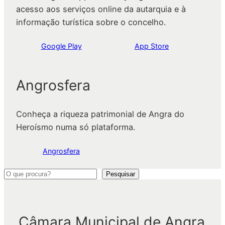
acesso aos serviços online da autarquia e à
informação turística sobre o concelho.
Google Play
App Store
Angrosfera
Conheça a riqueza patrimonial de Angra do
Heroísmo numa só plataforma.
Angrosfera
P
Pesquisar
e
s
q
Câmara Municipal de Angra