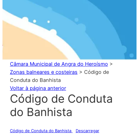
Câmara Municipal de Angra do Heroísmo
>
Zonas balneares e costeiras
>
Código de
Conduta do Banhista
Voltar à página anterior
Código de Conduta
do Banhista
Código de Conduta do Banhista
Descarregar